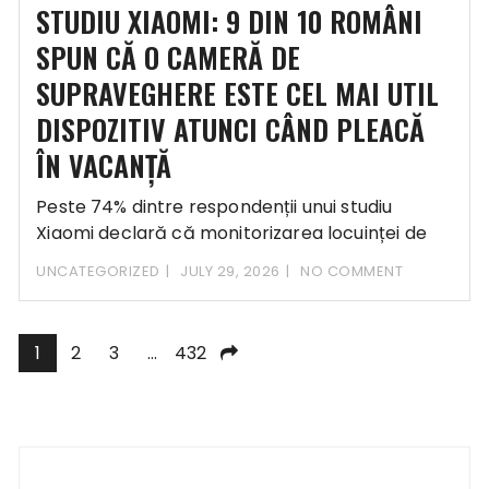
STUDIU XIAOMI: 9 DIN 10 ROMÂNI
SPUN CĂ O CAMERĂ DE
SUPRAVEGHERE ESTE CEL MAI UTIL
DISPOZITIV ATUNCI CÂND PLEACĂ
ÎN VACANȚĂ
Peste 74% dintre respondenții unui studiu
Xiaomi declară că monitorizarea locuinței de
pe telefon este
UNCATEGORIZED
JULY 29, 2026
NO COMMENT
Posts
1
2
3
…
432
navigation