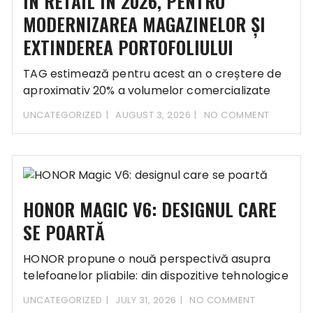
ÎN RETAIL ÎN 2026, PENTRU
MODERNIZAREA MAGAZINELOR ȘI
EXTINDEREA PORTOFOLIULUI
TAG estimează pentru acest an o creștere de
aproximativ 20% a volumelor comercializate
Compania a
UNCATEGORIZED
AUGUST 3, 2026
NO COMMENT
HONOR MAGIC V6: DESIGNUL CARE
SE POARTĂ
HONOR propune o nouă perspectivă asupra
telefoanelor pliabile: din dispozitive tehnologice
în accesorii de stil
UNCATEGORIZED
JULY 31, 2026
NO COMMENT